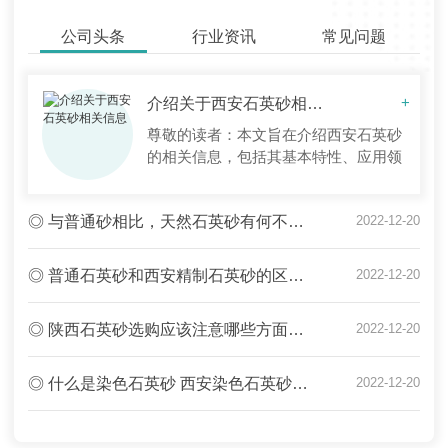
公司头条
行业资讯
常见问题
介绍关于西安石英砂相关信息
+
尊敬的读者：本文旨在介绍西安石英砂
的相关信息，包括其基本特性、应用领
域、市场前景和发展趋势等方面。希望
能为您了解该领域提供一些参考。一、
◎ 与普通砂相比，天然石英砂有何不同？陕西石英砂厂家为您在线解答
2022-12-20
基本特性石英砂是由硅氧化物（SiO2）
组成的一种自然无机物质，主要分布于
地壳表层。西安石英砂产量较多，以其
◎ 普通石英砂和西安精制石英砂的区别竟然是这样的！
2022-12-20
结晶度高、硬度大、颜色纯净等特点而
广泛应用于建筑、玻璃、化工、电子等
◎ 陕西石英砂选购应该注意哪些方面？石英砂选购过程中的注意要点
2022-12-20
行业。二、
◎ 什么是染色石英砂 西安染色石英砂应用领域全解析
2022-12-20