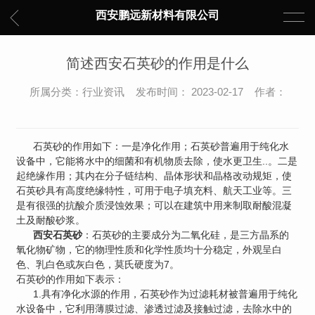
西安鹏远新材料有限公司
简述西安石英砂的作用是什么
所属分类：行业资讯 发布时间： 2023-02-17 作者：
石英砂的作用如下：一是净化作用；石英砂普遍用于纯化水
设备中，它能将水中的细菌和有机物质去除，使水更卫生..。二是
起绝缘作用；其内在分子链结构、晶体形状和晶格改动规矩，使
石英砂具有高度绝缘特性，可用于电子填充料、航天工业等。三
是有很强的抗酸介质浸蚀效果；可以在建筑中用来制取耐酸混凝
土及耐酸砂浆。
西安石英砂
：石英砂的主要成分为二氧化硅，是三方晶系的
氧化物矿物，它的物理性质和化学性质均十分稳定，外观呈白
色、乳白色或灰白色，莫氏硬度为7。
石英砂的作用如下表示：
1.具有净化水源的作用，石英砂作为过滤耗材被普遍用于纯化
水设备中，它利用薄膜过滤、渗透过滤及接触过滤，去除水中的