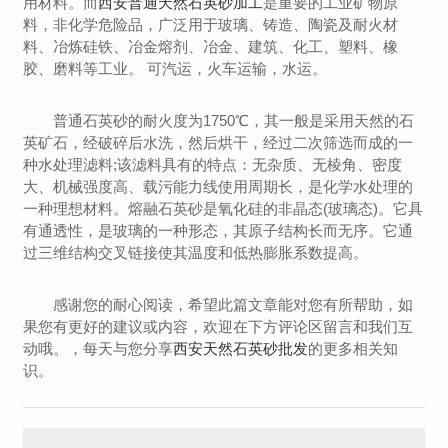
用材料。而
西安普通天然石英砂加工
是重要的工业矿物原
料，非化学危险品，广泛用于玻璃、铸造、陶瓷及耐火材
料、冶炼硅铁、冶金熔剂、冶金、建筑、化工、塑料、橡
胶、磨料等工业。 可汽运，火车运输，水运。
普通石英砂的耐火度为1750℃，其一般是采用天然的石
英矿石，经破碎后水洗，然后烘干，经过二次筛选而成的一
种水处理滤料;该滤料具有的特点：无杂质、无棱角、密度
大、机械强度高、载污能力线使用周期长，是化学水处理的
一种理想材料。熔融石英砂是氧化硅的非晶态(玻璃态)。它具
有通透性，是玻璃的一种形态，其原子结构长而无序。它通
过三维结构交叉链接使其温度和低热膨胀系数提高。
感谢您的耐心阅读，希望此篇文章能对您有所帮助，如
果您有更好的建议或内容，欢迎在下方评论区留言和我们互
动哦。，每天与您分享
西安天然石英砂批发
的更多相关知
识。