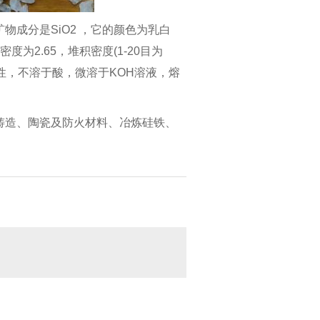
成分是SiO2 ，它的颜色为乳白
2.65，堆积密度(1-20目为
的异向性，不溶于酸，微溶于KOH溶液，熔
造、陶瓷及防火材料、冶炼硅铁、
目