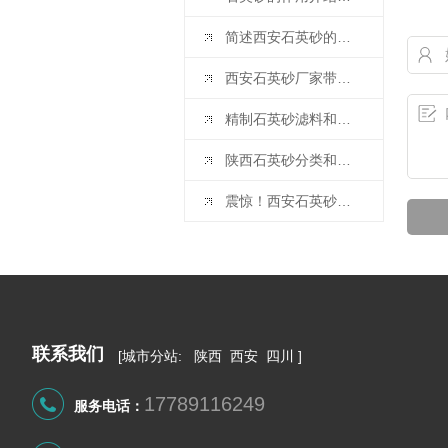
简述西安石英砂的作用是什么
西安石英砂厂家带你了解石英砂的秘密，快来学习一下吧
精制石英砂滤料和酸洗石英砂分别应用在哪些地方呢？陕西石英砂厂家带您一览
陕西石英砂分类和用途 适合收藏
震惊！西安石英砂提纯工艺的5种方法竟然是这样的！
联系我们
[
城市分站
:
陕西
西安
四川
]
17789116249
服务电话：