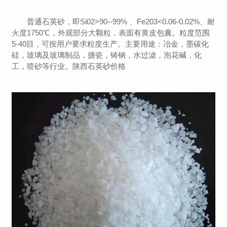
普通石英砂，即Si02>90--99% 、Fe203<0.06-0.02%、耐
火度1750℃，外观部分大颗粒，表面有黄皮包囊。粒度范围
5-40目，可按用户要求粒度生产。主要用途：冶金，墨碳化
硅，玻璃及玻璃制品，搪瓷，铸钢，水过滤，泡花碱，化
工，喷砂等行业。陕西石英砂价格