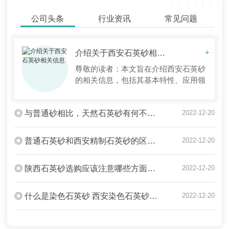
公司头条
行业资讯
常见问题
介绍关于西安石英砂相关信息
+
尊敬的读者：本文旨在介绍西安石英砂
的相关信息，包括其基本特性、应用领
域、市场前景和发展趋势等方面。希望
能为您了解该领域提供一些参考。一、
◎ 与普通砂相比，天然石英砂有何不同？陕西石英砂厂家为您在线解答
2022-12-20
基本特性石英砂是由硅氧化物（SiO2）
组成的一种自然无机物质，主要分布于
地壳表层。西安石英砂产量较多，以其
◎ 普通石英砂和西安精制石英砂的区别竟然是这样的！
2022-12-20
结晶度高、硬度大、颜色纯净等特点而
广泛应用于建筑、玻璃、化工、电子等
◎ 陕西石英砂选购应该注意哪些方面？石英砂选购过程中的注意要点
2022-12-20
行业。二、
◎ 什么是染色石英砂 西安染色石英砂应用领域全解析
2022-12-20