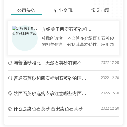
公司头条
行业资讯
常见问题
介绍关于西安石英砂相关信息
+
尊敬的读者：本文旨在介绍西安石英砂
的相关信息，包括其基本特性、应用领
域、市场前景和发展趋势等方面。希望
能为您了解该领域提供一些参考。一、
◎ 与普通砂相比，天然石英砂有何不同？陕西石英砂厂家为您在线解答
2022-12-20
基本特性石英砂是由硅氧化物（SiO2）
组成的一种自然无机物质，主要分布于
地壳表层。西安石英砂产量较多，以其
◎ 普通石英砂和西安精制石英砂的区别竟然是这样的！
2022-12-20
结晶度高、硬度大、颜色纯净等特点而
广泛应用于建筑、玻璃、化工、电子等
◎ 陕西石英砂选购应该注意哪些方面？石英砂选购过程中的注意要点
2022-12-20
行业。二、
◎ 什么是染色石英砂 西安染色石英砂应用领域全解析
2022-12-20