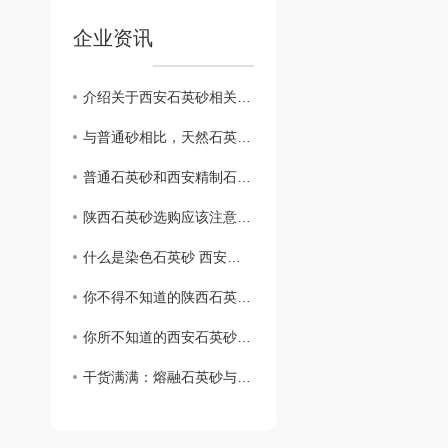
企业资讯
介绍关于西安石英砂相关信息
与普通砂相比，天然石英砂有何不同？陕西石英砂厂家为您在线解答
普通石英砂和西安精制石英砂的区别竟然是这样的！
陕西石英砂选购应该注意哪些方面？石英砂选购过程中的注意要点
什么是染色石英砂 西安染色石英砂应用领域全解析
你不得不知道的陕西石英砂的应用领域，不看后悔哦！
你所不知道的西安石英砂在停车场水泥地面的起砂处理中的应用，速来一览！
干货满满：熔融石英砂与西安普通石英砂的区别